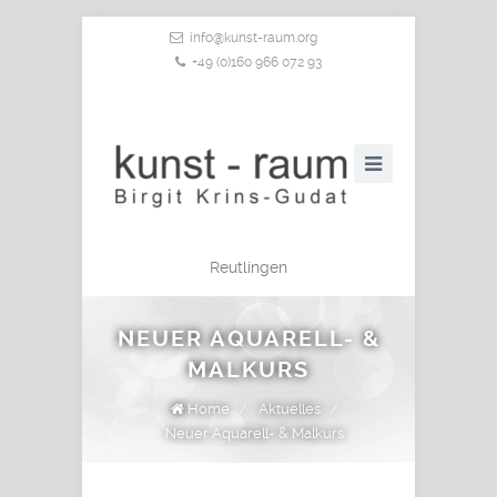
info@kunst-raum.org
+49 (0)160 966 072 93
Reutlingen
NEUER AQUARELL- &
MALKURS
Home
/
Aktuelles
/
Neuer Aquarell- & Malkurs