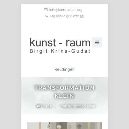
info@kunst-raum.org
+49 (0)160 966 072 93
Reutlingen
TRANSFORMATION
KLEIN
Home
/
Transformation klein