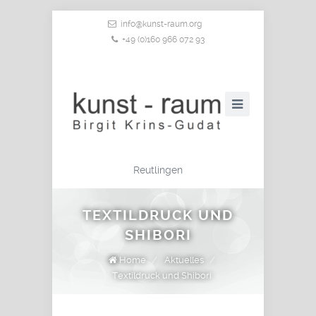
info@kunst-raum.org
+49 (0)160 966 072 93
Reutlingen
TEXTILDRUCK UND
SHIBORI
Home
/
Aktuelles
/
Textildruck und Shibori